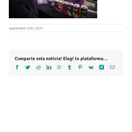
septiembre 15th, 2025
Comparte esta noticia! Elegí tu plataforma...
Facebook
Twitter
Reddit
LinkedIn
WhatsApp
Tumblr
Pinterest
Vk
Xing
Correo
electróni