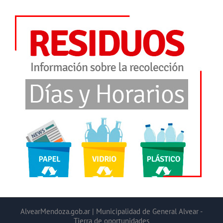
AlvearMendoza.gob.ar | Municipalidad de General Alvear -
Tierra de oportunidades