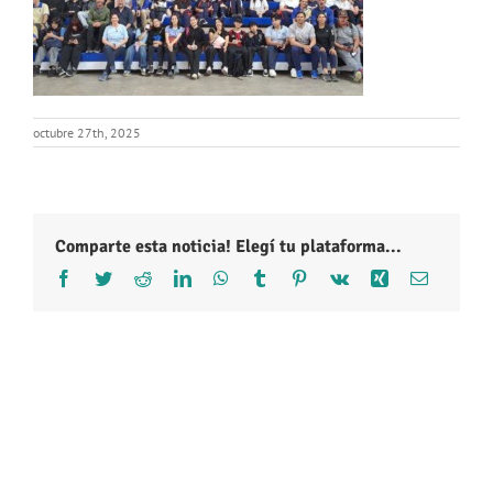
octubre 27th, 2025
Comparte esta noticia! Elegí tu plataforma...
Facebook
Twitter
Reddit
LinkedIn
WhatsApp
Tumblr
Pinterest
Vk
Xing
Correo
electróni