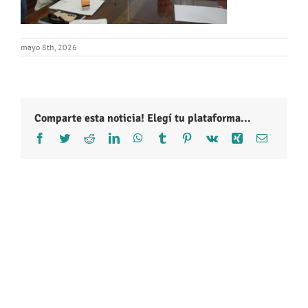
mayo 8th, 2026
Comparte esta noticia! Elegí tu plataforma...
Facebook
Twitter
Reddit
LinkedIn
WhatsApp
Tumblr
Pinterest
Vk
Xing
Correo
electróni