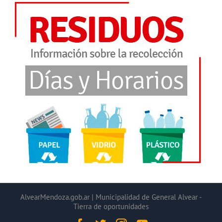
AlvearMendoza.gob.ar | Municipalidad de General Alvear -
Tierra de oportunidades