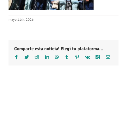
mayo 11th, 2026
Comparte esta noticia! Elegí tu plataforma...
Facebook
Twitter
Reddit
LinkedIn
WhatsApp
Tumblr
Pinterest
Vk
Xing
Correo
electróni