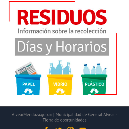
AlvearMendoza.gob.ar | Municipalidad de General Alvear -
Tierra de oportunidades