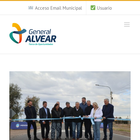
Saltar
Acceso Email Municipal
Usuario
al
contenido
Ver
imagen
más
grande