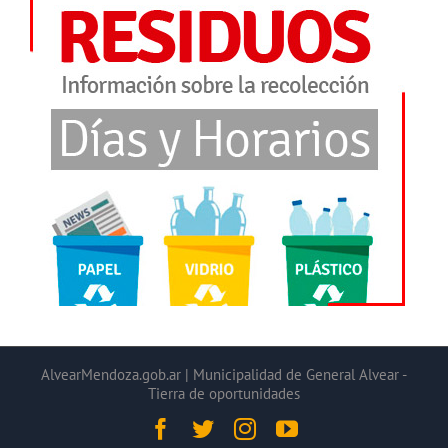
AlvearMendoza.gob.ar | Municipalidad de General Alvear -
Tierra de oportunidades
Facebook
Twitter
Instagram
YouTube