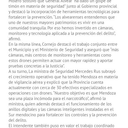
Molero sostuvo que General Alvear “ha dado un golpe de
timón en materia de seguridad” junto al Gobierno provincial
y destacó la incorporación de herramientas tecnológicas para
fortalecer la prevención. “Los alvearenses entendemos que
uno de nuestros mayores patrimonios es vivir en una
comunidad tranquila. Por eso hemos invertido en cámaras,
monitoreo y tecnología aplicada a la prevención del delito”,
afirmó.
En la misma línea, Cornejo destacó el trabajo conjunto entre
el Municipio y el Ministerio de Seguridad y aseguró que “más
cámaras, más centros de monitoreo y herramientas como
estos drones permiten actuar con mayor rapidez y aportar
pruebas concretas a la Justicia”.
A su turno, La ministra de Seguridad Mercedes Rus subrayó
el crecimiento operativo que ha tenido Mendoza en materia
de vigilancia aérea y explicó que la Provincia cuenta
actualmente con cerca de 30 efectivos especializados en
operaciones con drones. “Nuestro objetivo es que Mendoza
sea una plaza incómoda para el narcotráfico”, afirmó la
ministra, quien además destacó el funcionamiento de los
anillos digitales y las cámaras inteligentes instaladas en el
Sur mendocino para fortalecer los controles y la prevención
del delito.
El intendente también puso en valor el trabajo coordinado