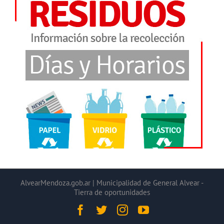
AlvearMendoza.gob.ar | Municipalidad de General Alvear -
Tierra de oportunidades
Facebook
Twitter
Instagram
YouTube