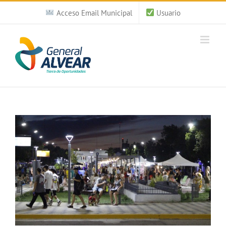
Saltar
Acceso Email Municipal
Usuario
al
contenido
Ver
imagen
más
grande