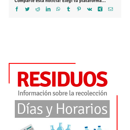
Comparte esta noticia! Elegí tu plataforma...
Facebook
Twitter
Reddit
LinkedIn
WhatsApp
Tumblr
Pinterest
Vk
Xing
Correo
electróni