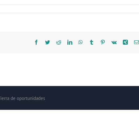
Facebook
Twitter
Reddit
LinkedIn
WhatsApp
Tumblr
Pinterest
Vk
Xing
Tierra de oportunidades