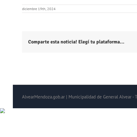
diciembre 19th, 2024
Comparte esta noticia! Elegí tu plataforma...
AlvearMendoza.gob.ar | Municipalidad de General Alvear - 