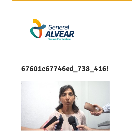
Saltar
al
contenido
67601c67746ed_738_416!