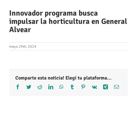
Innovador programa busca
impulsar la horticultura en General
Alvear
mayo 29th, 2024
Comparte esta noticia! Elegí tu plataforma...
Facebook
Twitter
Reddit
LinkedIn
WhatsApp
Tumblr
Pinterest
Vk
Xing
Correo
electróni