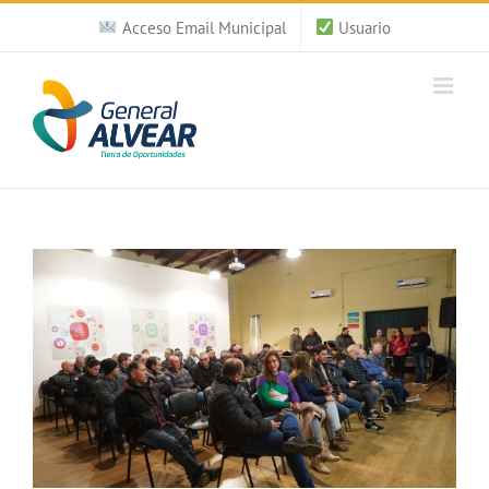
Saltar
Acceso Email Municipal
Usuario
al
contenido
Ver
imagen
más
grande