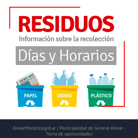
AlvearMendoza.gob.ar | Municipalidad de General Alvear -
Tierra de oportunidades