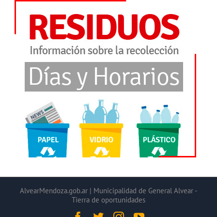
AlvearMendoza.gob.ar | Municipalidad de General Alvear -
Tierra de oportunidades
Facebook
Twitter
Instagram
YouTube