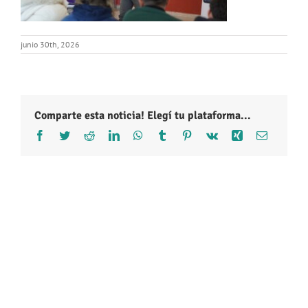
junio 30th, 2026
Comparte esta noticia! Elegí tu plataforma...
Facebook
Twitter
Reddit
LinkedIn
WhatsApp
Tumblr
Pinterest
Vk
Xing
Correo
electróni