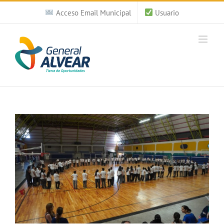
Saltar
Acceso Email Municipal
Usuario
al
contenido
Ver
imagen
más
grande