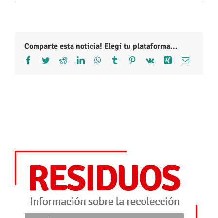
Comparte esta noticia! Elegí tu plataforma...
Facebook
Twitter
Reddit
LinkedIn
WhatsApp
Tumblr
Pinterest
Vk
Xing
Correo
electróni