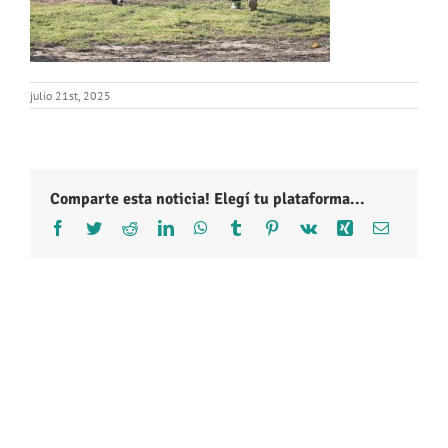
julio 21st, 2025
Comparte esta noticia! Elegí tu plataforma...
Facebook
Twitter
Reddit
LinkedIn
WhatsApp
Tumblr
Pinterest
Vk
Xing
Correo
electróni