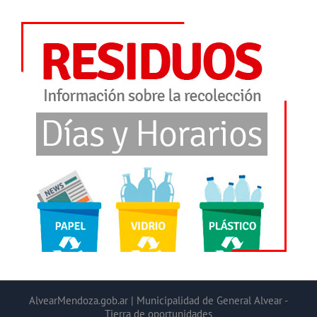
AlvearMendoza.gob.ar | Municipalidad de General Alvear -
Tierra de oportunidades