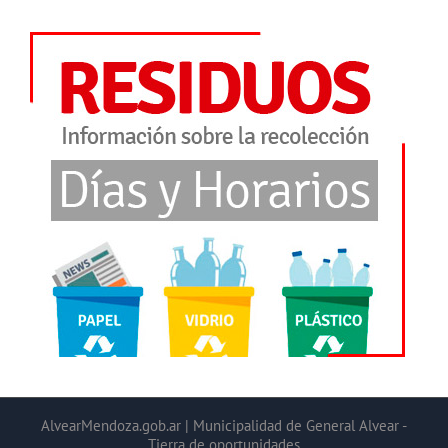
AlvearMendoza.gob.ar | Municipalidad de General Alvear -
Tierra de oportunidades