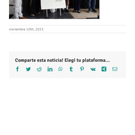
noviembre 10th, 2025
Comparte esta noticia! Elegí tu plataforma...
Facebook
Twitter
Reddit
LinkedIn
WhatsApp
Tumblr
Pinterest
Vk
Xing
Correo
electróni