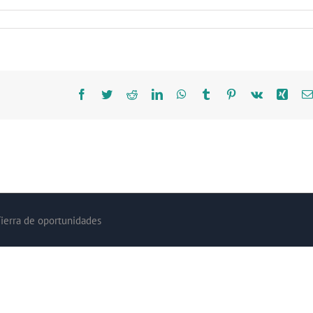
Facebook
Twitter
Reddit
LinkedIn
WhatsApp
Tumblr
Pinterest
Vk
Xing
Tierra de oportunidades