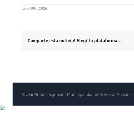
junio 30th, 2026
Comparte esta noticia! Elegí tu plataforma...
AlvearMendoza.gob.ar | Municipalidad de General Alvear - 