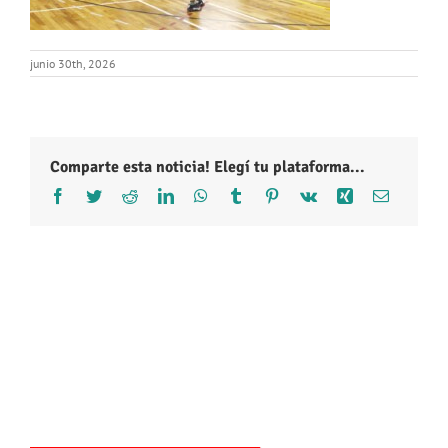
junio 30th, 2026
Comparte esta noticia! Elegí tu plataforma...
Facebook
Twitter
Reddit
LinkedIn
WhatsApp
Tumblr
Pinterest
Vk
Xing
Correo
electróni