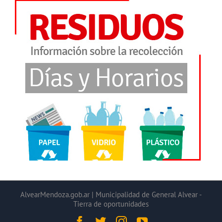
AlvearMendoza.gob.ar | Municipalidad de General Alvear -
Tierra de oportunidades
Facebook
Twitter
Instagram
YouTube