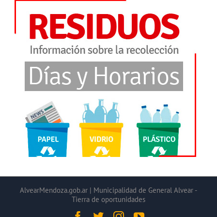
AlvearMendoza.gob.ar | Municipalidad de General Alvear -
Tierra de oportunidades
Facebook
Twitter
Instagram
YouTube