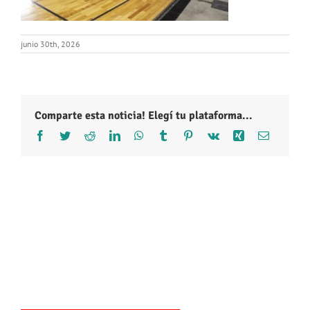
junio 30th, 2026
Comparte esta noticia! Elegí tu plataforma...
Facebook
Twitter
Reddit
LinkedIn
WhatsApp
Tumblr
Pinterest
Vk
Xing
Correo
electróni