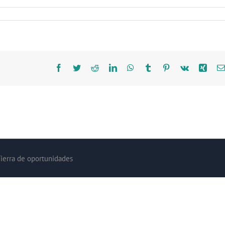
Facebook
Twitter
Reddit
LinkedIn
WhatsApp
Tumblr
Pinterest
Vk
Xing
Tierra de oportunidades