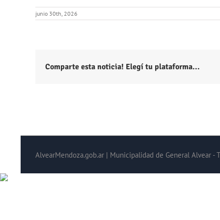
junio 30th, 2026
Comparte esta noticia! Elegí tu plataforma...
AlvearMendoza.gob.ar | Municipalidad de General Alvear - 