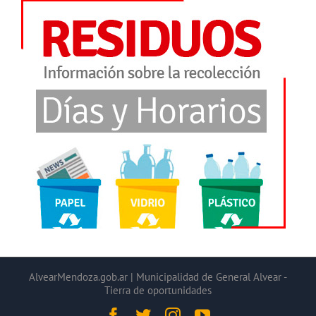
AlvearMendoza.gob.ar | Municipalidad de General Alvear -
Tierra de oportunidades
Facebook
Twitter
Instagram
YouTube