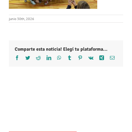
junio 30th, 2026
Comparte esta noticia! Elegí tu plataforma...
Facebook
Twitter
Reddit
LinkedIn
WhatsApp
Tumblr
Pinterest
Vk
Xing
Correo
electróni