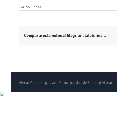
junio 30th, 2026
Comparte esta noticia! Elegí tu plataforma...
AlvearMendoza.gob.ar | Municipalidad de General Alvear - 