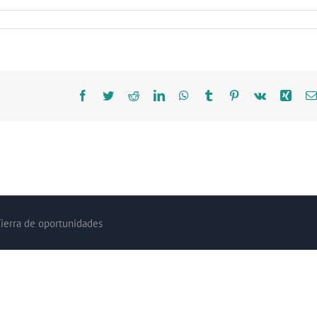
Facebook
Twitter
Reddit
LinkedIn
WhatsApp
Tumblr
Pinterest
Vk
Xing
Tierra de oportunidades