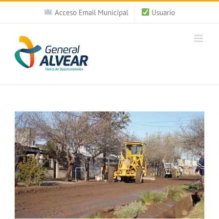
Saltar
Acceso Email Municipal
Usuario
al
contenido
Ver
imagen
más
grande