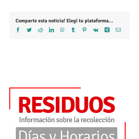
Comparte esta noticia! Elegí tu plataforma...
Facebook
Twitter
Reddit
LinkedIn
WhatsApp
Tumblr
Pinterest
Vk
Xing
Correo
electróni