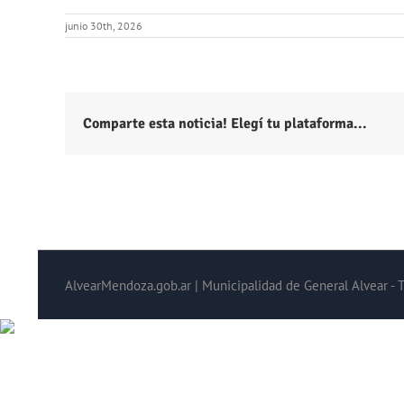
junio 30th, 2026
Comparte esta noticia! Elegí tu plataforma...
AlvearMendoza.gob.ar | Municipalidad de General Alvear - 