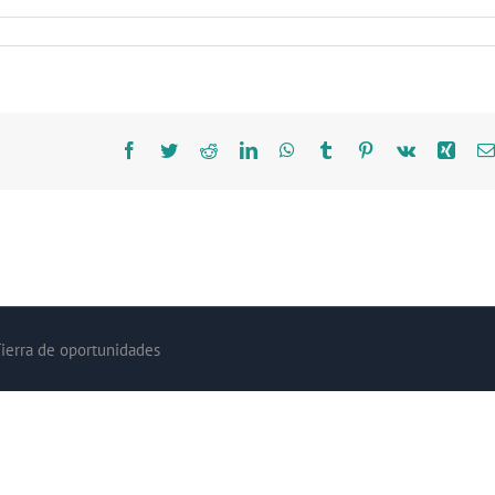
Facebook
Twitter
Reddit
LinkedIn
WhatsApp
Tumblr
Pinterest
Vk
Xing
Tierra de oportunidades