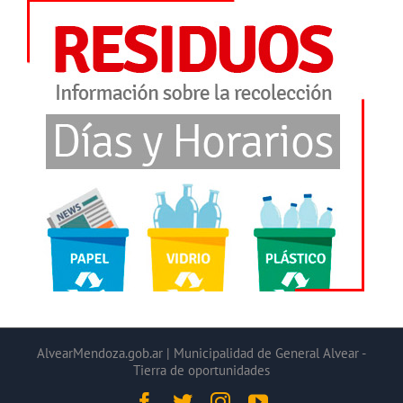
AlvearMendoza.gob.ar | Municipalidad de General Alvear -
Tierra de oportunidades
Facebook
Twitter
Instagram
YouTube