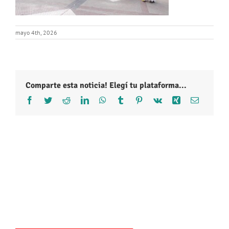
mayo 4th, 2026
Comparte esta noticia! Elegí tu plataforma...
Facebook
Twitter
Reddit
LinkedIn
WhatsApp
Tumblr
Pinterest
Vk
Xing
Correo
electróni