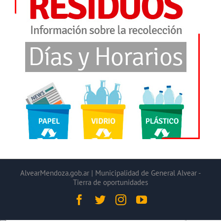
AlvearMendoza.gob.ar | Municipalidad de General Alvear -
Tierra de oportunidades
Facebook
Twitter
Instagram
YouTube