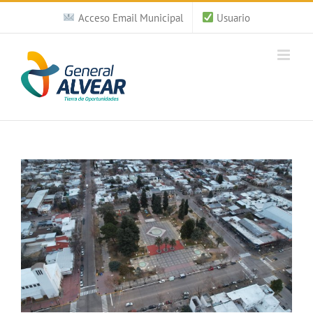
Saltar
Acceso Email Municipal
Usuario
al
contenido
Ver
imagen
más
grande