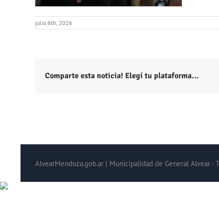
julio 6th, 2026
Comparte esta noticia! Elegí tu plataforma...
AlvearMendoza.gob.ar | Municipalidad de General Alvear - 