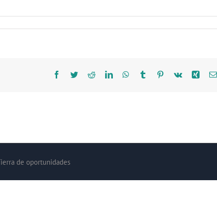
Facebook
Twitter
Reddit
LinkedIn
WhatsApp
Tumblr
Pinterest
Vk
Xing
Tierra de oportunidades