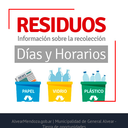
AlvearMendoza.gob.ar | Municipalidad de General Alvear -
Tierra de oportunidades