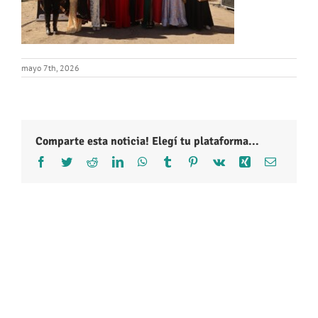
mayo 7th, 2026
Comparte esta noticia! Elegí tu plataforma...
Facebook
Twitter
Reddit
LinkedIn
WhatsApp
Tumblr
Pinterest
Vk
Xing
Correo
electróni