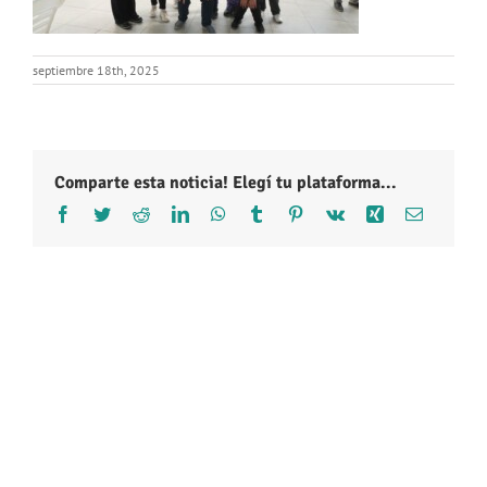
septiembre 18th, 2025
Comparte esta noticia! Elegí tu plataforma...
Facebook
Twitter
Reddit
LinkedIn
WhatsApp
Tumblr
Pinterest
Vk
Xing
Correo
electróni