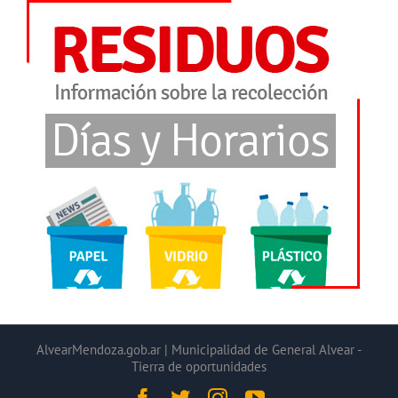
AlvearMendoza.gob.ar | Municipalidad de General Alvear -
Tierra de oportunidades
Facebook
Twitter
Instagram
YouTube