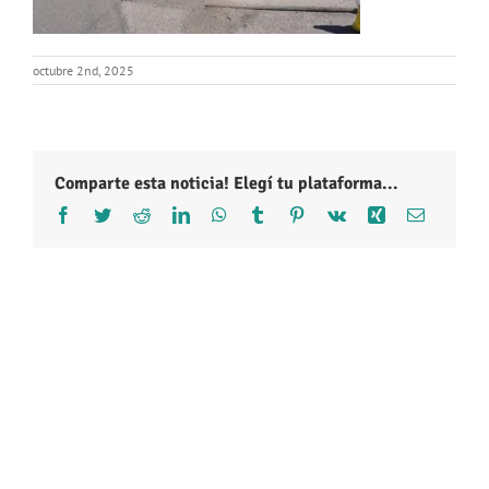
octubre 2nd, 2025
Comparte esta noticia! Elegí tu plataforma...
Facebook
Twitter
Reddit
LinkedIn
WhatsApp
Tumblr
Pinterest
Vk
Xing
Correo
electróni