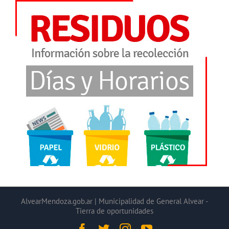
AlvearMendoza.gob.ar | Municipalidad de General Alvear -
Tierra de oportunidades
Facebook
Twitter
Instagram
YouTube