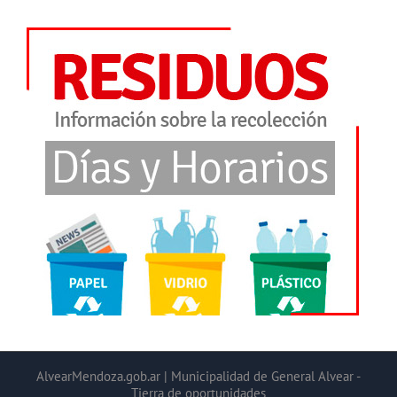
AlvearMendoza.gob.ar | Municipalidad de General Alvear -
Tierra de oportunidades