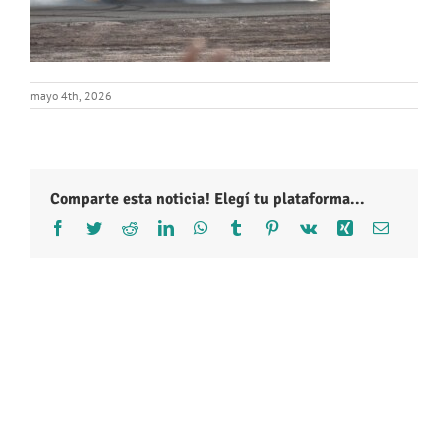
mayo 4th, 2026
Comparte esta noticia! Elegí tu plataforma...
Facebook
Twitter
Reddit
LinkedIn
WhatsApp
Tumblr
Pinterest
Vk
Xing
Correo
electróni