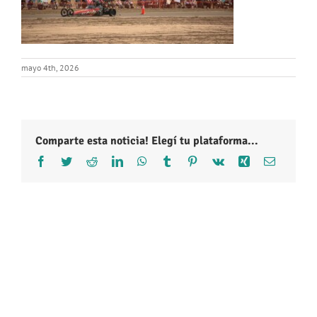
mayo 4th, 2026
Comparte esta noticia! Elegí tu plataforma...
Facebook
Twitter
Reddit
LinkedIn
WhatsApp
Tumblr
Pinterest
Vk
Xing
Correo
electróni