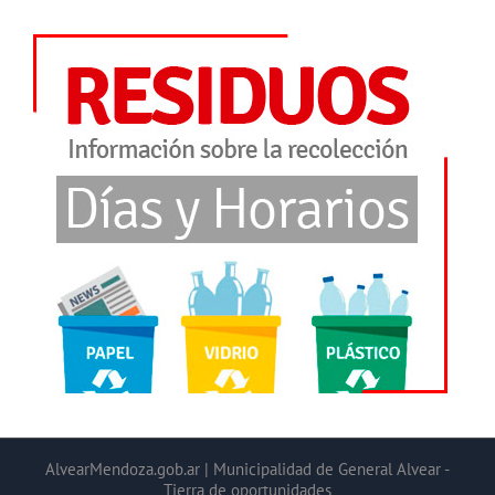
AlvearMendoza.gob.ar | Municipalidad de General Alvear -
Tierra de oportunidades