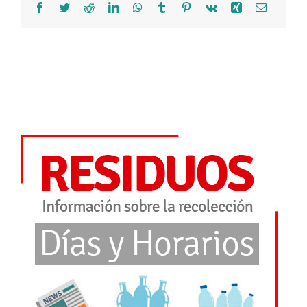
Facebook
Twitter
Reddit
LinkedIn
WhatsApp
Tumblr
Pinterest
Vk
Xing
Correo
electróni