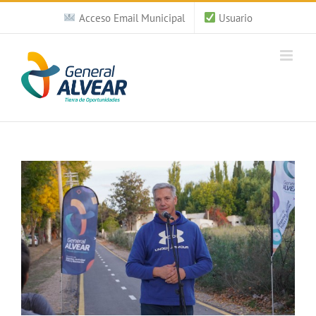
Saltar
Acceso Email Municipal
Usuario
al
contenido
Ver
imagen
más
grande