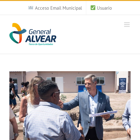
Saltar
Acceso Email Municipal
Usuario
al
contenido
Ver
imagen
más
grande