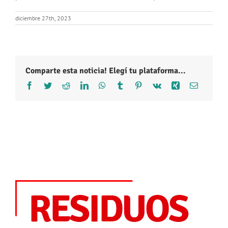
diciembre 27th, 2023
Comparte esta noticia! Elegí tu plataforma...
Facebook
Twitter
Reddit
LinkedIn
WhatsApp
Tumblr
Pinterest
Vk
Xing
Correo
electróni