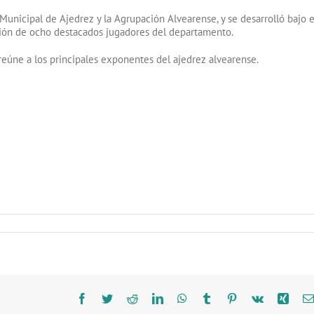
unicipal de Ajedrez y la Agrupación Alvearense, y se desarrolló bajo e
pación de ocho destacados jugadores del departamento.
reúne a los principales exponentes del ajedrez alvearense.
Facebook
Twitter
Reddit
LinkedIn
WhatsApp
Tumblr
Pinterest
Vk
Xing