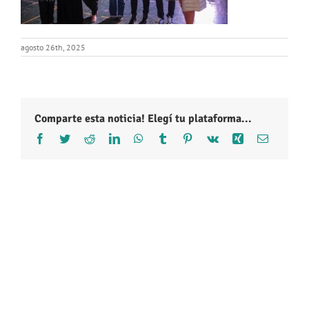
agosto 26th, 2025
Comparte esta noticia! Elegí tu plataforma...
Facebook
Twitter
Reddit
LinkedIn
WhatsApp
Tumblr
Pinterest
Vk
Xing
Correo
electróni