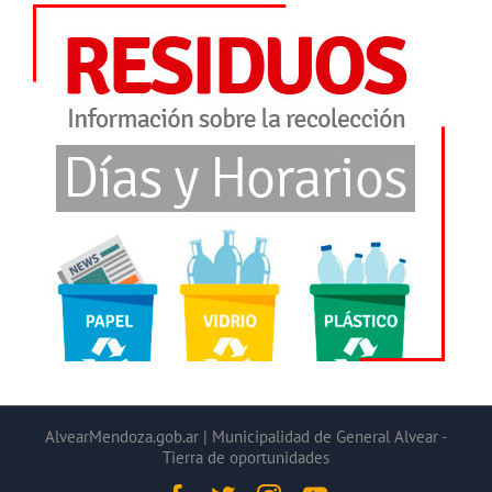
AlvearMendoza.gob.ar | Municipalidad de General Alvear -
Tierra de oportunidades