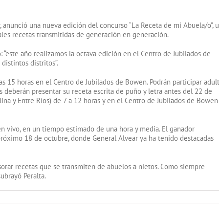
r, anunció una nueva edición del concurso “La Receta de mi Abuela/o”, 
nales recetas transmitidas de generación en generación.
: “este año realizamos la octava edición en el Centro de Jubilados de
istintos distritos”.
as 15 horas en el Centro de Jubilados de Bowen. Podrán participar adul
deberán presentar su receta escrita de puño y letra antes del 22 de
na y Entre Ríos) de 7 a 12 horas y en el Centro de Jubilados de Bowen
 en vivo, en un tiempo estimado de una hora y media. El ganador
 próximo 18 de octubre, donde General Alvear ya ha tenido destacadas
esorar recetas que se transmiten de abuelos a nietos. Como siempre
subrayó Peralta.