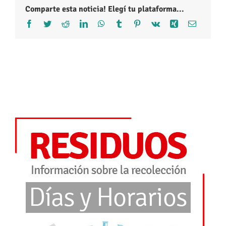
Comparte esta noticia! Elegí tu plataforma...
Facebook
Twitter
Reddit
LinkedIn
WhatsApp
Tumblr
Pinterest
Vk
Xing
Correo
electróni