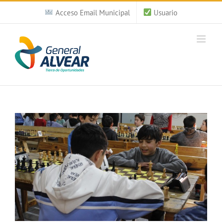
Saltar
Acceso Email Municipal
Usuario
al
contenido
Ver
imagen
más
grande