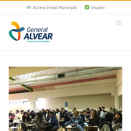
Saltar
Acceso Email Municipal
Usuario
al
contenido
Ver
imagen
más
grande