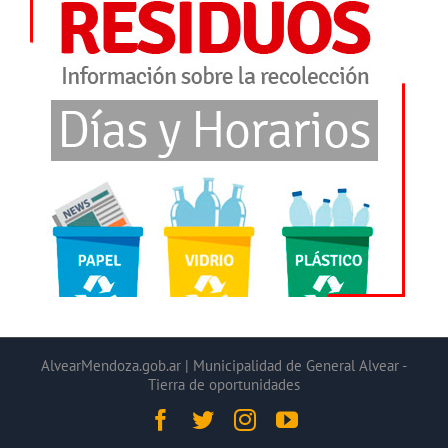
AlvearMendoza.gob.ar | Municipalidad de General Alvear -
Tierra de oportunidades
Facebook
Twitter
Instagram
YouTube