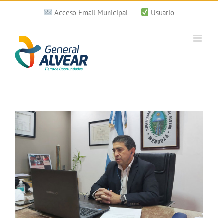
Saltar
Acceso Email Municipal
Usuario
al
contenido
Ver
imagen
más
grande