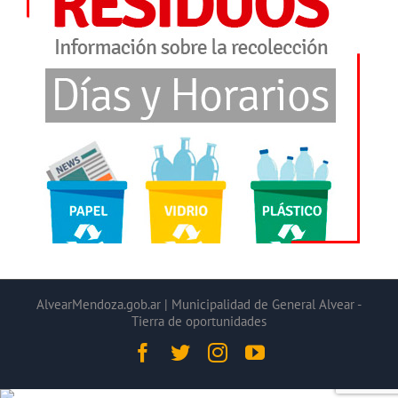
AlvearMendoza.gob.ar | Municipalidad de General Alvear -
Tierra de oportunidades
Facebook
Twitter
Instagram
YouTube