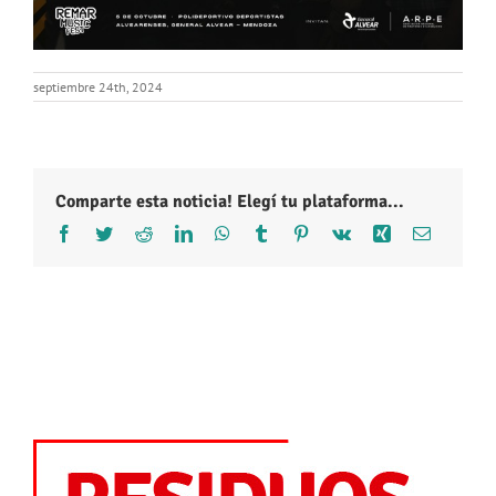
septiembre 24th, 2024
Comparte esta noticia! Elegí tu plataforma...
Facebook
Twitter
Reddit
LinkedIn
WhatsApp
Tumblr
Pinterest
Vk
Xing
Correo
electróni