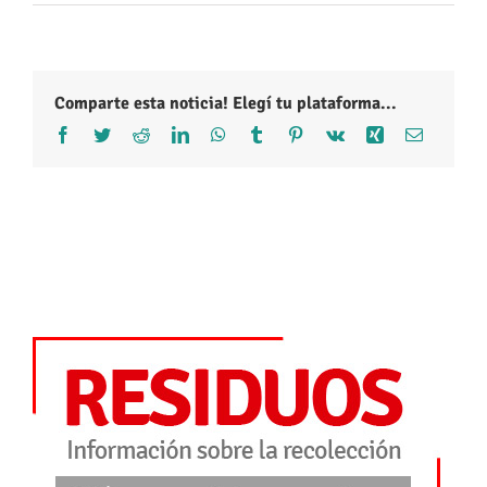
Comparte esta noticia! Elegí tu plataforma...
Facebook
Twitter
Reddit
LinkedIn
WhatsApp
Tumblr
Pinterest
Vk
Xing
Correo
electróni