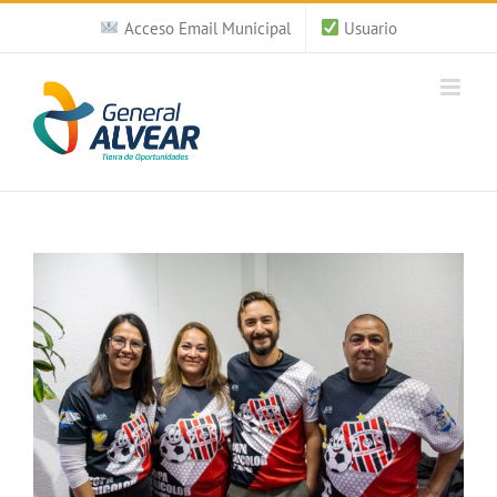
Saltar
Acceso Email Municipal
Usuario
al
contenido
Ver
imagen
más
grande