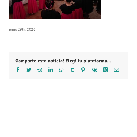
junio 29th, 2026
Comparte esta noticia! Elegí tu plataforma...
Facebook
Twitter
Reddit
LinkedIn
WhatsApp
Tumblr
Pinterest
Vk
Xing
Correo
electróni