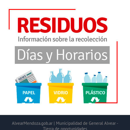
AlvearMendoza.gob.ar | Municipalidad de General Alvear -
Tierra de oportunidades