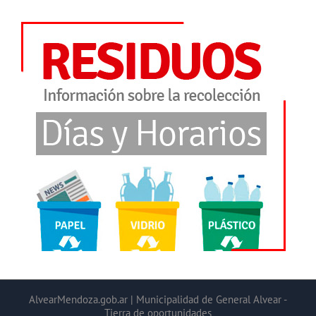
AlvearMendoza.gob.ar | Municipalidad de General Alvear -
Tierra de oportunidades