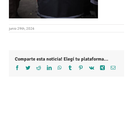
junio 29th, 2026
Comparte esta noticia! Elegí tu plataforma...
Facebook
Twitter
Reddit
LinkedIn
WhatsApp
Tumblr
Pinterest
Vk
Xing
Correo
electróni