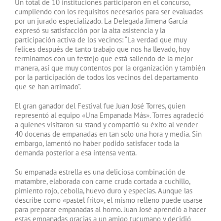
Un total de 10 instituciones participaron en el concurso,
cumpliendo con los requisitos necesarios para ser evaluadas
por un jurado especializado. La Delegada Jimena García
expresó su satisfacción por la alta asistencia y la
participación activa de los vecinos: “La verdad que muy
felices después de tanto trabajo que nos ha llevado, hoy
terminamos con un festejo que está saliendo de la mejor
manera, así que muy contentos por la organización y también
por la participación de todos los vecinos del departamento
que se han arrimado”.
El gran ganador del Festival fue Juan José Torres, quien
representó al equipo «Una Empanada Más». Torres agradeció
a quienes visitaron su stand y compartió su éxito al vender
40 docenas de empanadas en tan solo una hora y media. Sin
embargo, lamentó no haber podido satisfacer toda la
demanda posterior a esa intensa venta.
Su empanada estrella es una deliciosa combinación de
matambre, elaborada con carne cruda cortada a cuchillo,
pimiento rojo, cebolla, huevo duro y especias. Aunque las
describe como «pastel frito», el mismo relleno puede usarse
para preparar empanadas al horno. Juan José aprendió a hacer
estas empanadas gracias a un amigo tucumano y decidió