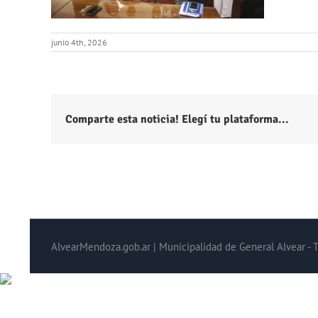
junio 4th, 2026
Comparte esta noticia! Elegí tu plataforma...
AlvearMendoza.gob.ar | Municipalidad de General Alvear - 