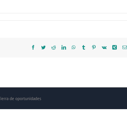
Facebook
Twitter
Reddit
LinkedIn
WhatsApp
Tumblr
Pinterest
Vk
Xing
Tierra de oportunidades