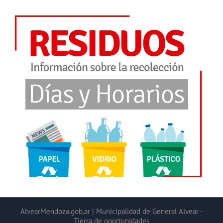
AlvearMendoza.gob.ar | Municipalidad de General Alvear -
Tierra de oportunidades