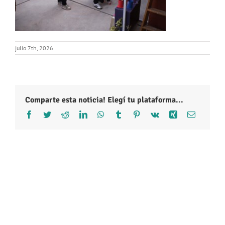
julio 7th, 2026
Comparte esta noticia! Elegí tu plataforma...
Facebook
Twitter
Reddit
LinkedIn
WhatsApp
Tumblr
Pinterest
Vk
Xing
Correo
electróni