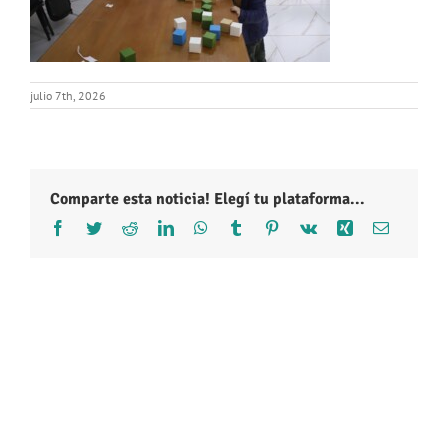
julio 7th, 2026
Comparte esta noticia! Elegí tu plataforma...
Facebook
Twitter
Reddit
LinkedIn
WhatsApp
Tumblr
Pinterest
Vk
Xing
Correo
electróni