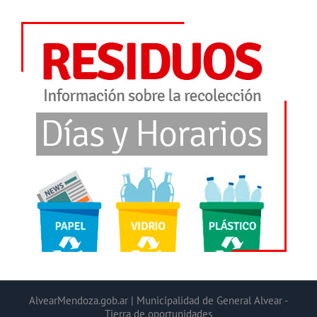
AlvearMendoza.gob.ar | Municipalidad de General Alvear -
Tierra de oportunidades