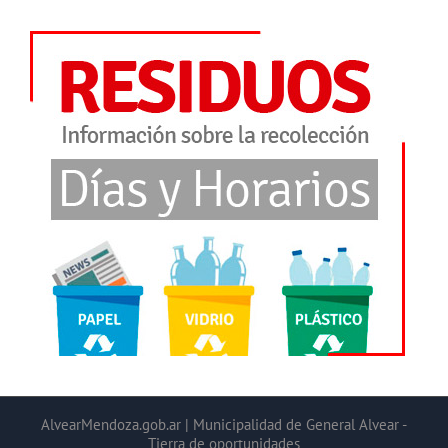
AlvearMendoza.gob.ar | Municipalidad de General Alvear -
Tierra de oportunidades