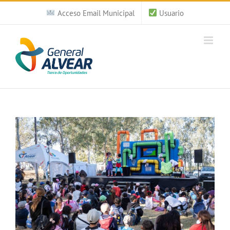
Saltar
Acceso Email Municipal
Usuario
al
contenido
Ver
imagen
más
grande