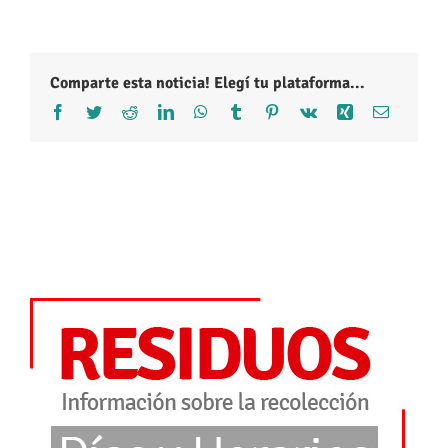
Comparte esta noticia! Elegí tu plataforma...
Facebook
Twitter
Reddit
LinkedIn
WhatsApp
Tumblr
Pinterest
Vk
Xing
Correo
electróni