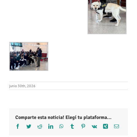
junio 30th, 2026
Comparte esta noticia! Elegí tu plataforma...
Facebook
Twitter
Reddit
LinkedIn
WhatsApp
Tumblr
Pinterest
Vk
Xing
Correo
electróni