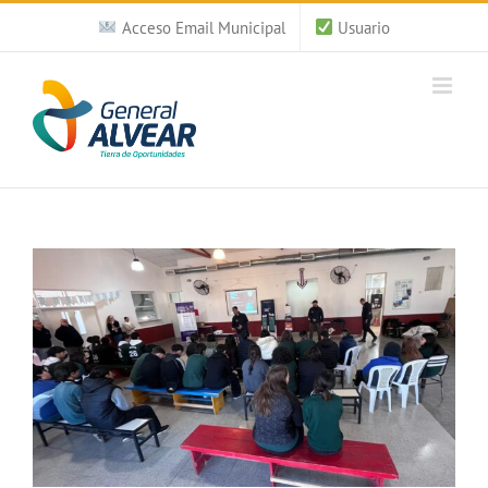
Saltar
Acceso Email Municipal
Usuario
al
contenido
Ver
imagen
más
grande